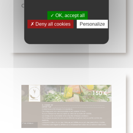
Chèque de 120€
OK, accept all
COMMANDER
Deny all cookies
Personalize